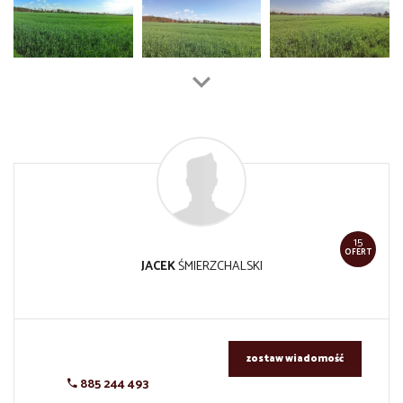
15
OFERT
JACEK
ŚMIERZCHALSKI
zostaw wiadomość
885 244 493