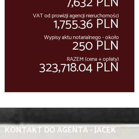
7,632 PLN
VAT od prowizji agencji nieruchomości
1,755.36 PLN
Wypisy aktu notarialnego - około
250 PLN
RAZEM (cena + opłaty)
323,718.04 PLN
KONTAKT DO AGENTA - JACEK