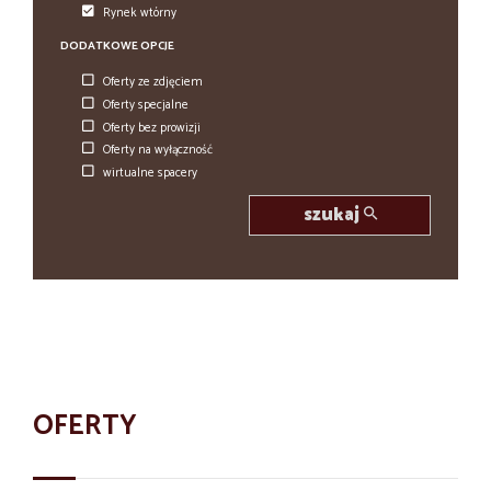
Rynek wtórny
DODATKOWE OPCJE
Oferty ze zdjęciem
Oferty specjalne
Oferty bez prowizji
Oferty na wyłączność
wirtualne spacery
szukaj
OFERTY