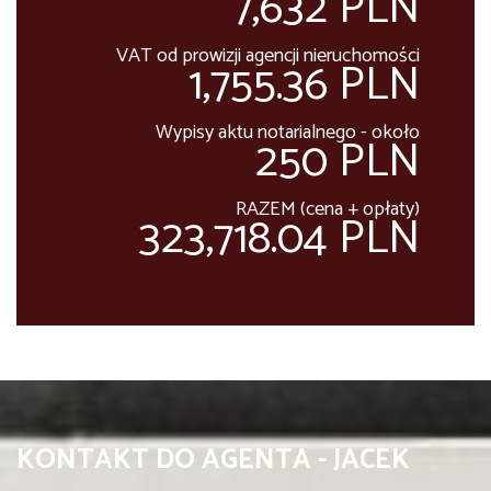
7,632 PLN
VAT od prowizji agencji nieruchomości
1,755.36 PLN
Wypisy aktu notarialnego - około
250 PLN
RAZEM (cena + opłaty)
323,718.04 PLN
KONTAKT DO AGENTA - JACEK