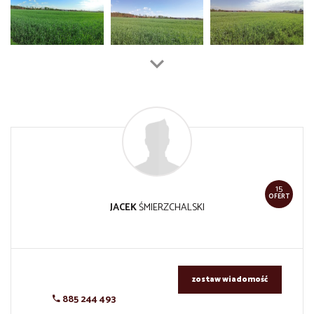
15
OFERT
JACEK
ŚMIERZCHALSKI
zostaw wiadomość
885 244 493