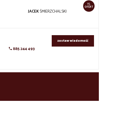
15
OFERT
JACEK
ŚMIERZCHALSKI
zostaw wiadomość
885 244 493