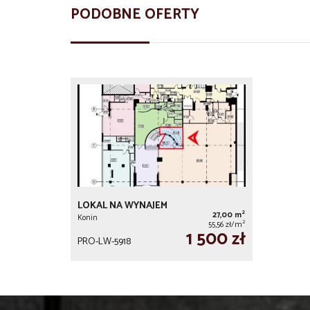
PODOBNE OFERTY
LOKAL NA WYNAJEM
2
27,00 m
Konin
2
55,56 zł/m
1 500 zł
PRO-LW-5918