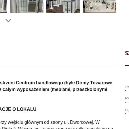
S
estrzeni Centrum handlowego (byłe Domy Towarowe
SY
 z całym wyposażeniem (meblami, przeszkolonymi
PO
ACJE O LOKALU
PI
przy wejściu głównym od strony ul. Dworcowej. W
y Piekuś. Wyspa jest zaopatrzona w szafki zamykane na