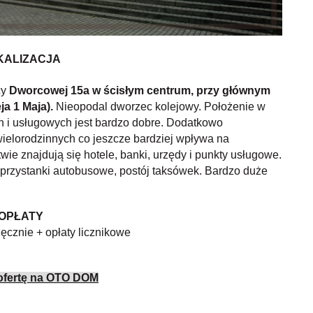
KALIZACJA
cy
Dworcowej 15a w ścisłym centrum, przy głównym
a 1 Maja).
Nieopodal dworzec kolejowy. Położenie w
h i usługowych jest bardzo dobre. Dodatkowo
ielorodzinnych co jeszcze bardziej wpływa na
e znajdują się hotele, banki, urzędy i punkty usługowe.
, przystanki autobusowe, postój taksówek. Bardzo duże
OPŁATY
ięcznie + opłaty licznikowe
ofertę na OTO DOM