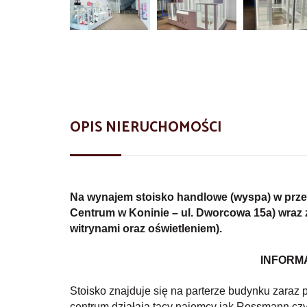
OPIS NIERUCHOMOŚCI
Na wynajem stoisko handlowe (wyspa) w prz
Centrum w Koninie – ul. Dworcowa 15a) wraz
witrynami oraz oświetleniem).
INFORM
Stoisko znajduje się na parterze budynku zaraz 
centrum działają tacy najemcy jak Rossmann cz