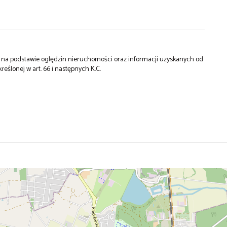
st na podstawie oględzin nieruchomości oraz informacji uzyskanych od
kreślonej w art. 66 i następnych K.C.