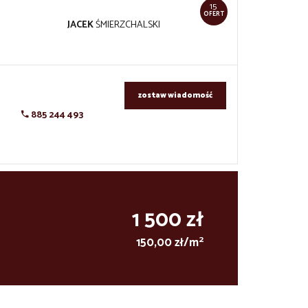
15
OFERT
JACEK
ŚMIERZCHALSKI
zostaw wiadomość
885 244 493
1 500 zł
2
150,00 zł/m