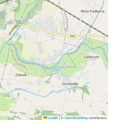
Leaflet
|
©
OpenStreetMap
contributors