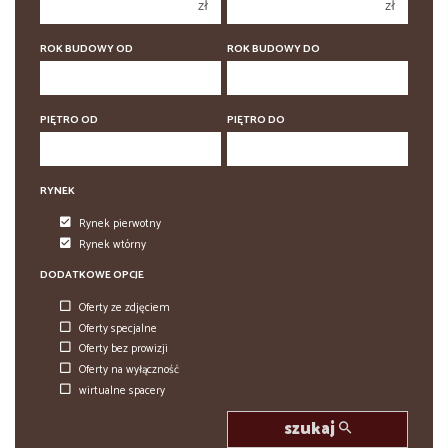
zł
zł
5
5
6
ROK BUDOWY OD
ROK BUDOWY DO
6
PIĘTRO OD
PIĘTRO DO
RYNEK
Rynek pierwotny
Rynek wtórny
DODATKOWE OPCJE
Oferty ze zdjęciem
Oferty specjalne
Oferty bez prowizji
Oferty na wyłączność
wirtualne spacery
szukaj